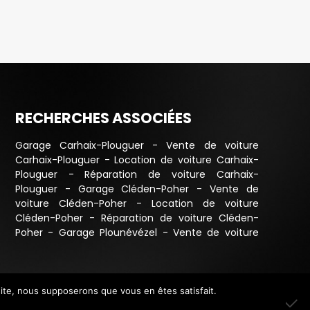
RECHERCHES ASSOCIÉES
Garage Carhaix-Plouguer
-
Vente de voiture
Carhaix-Plouguer
-
Location de voiture Carhaix-
Plouguer
-
Réparation de voiture Carhaix-
Plouguer
-
Garage Cléden-Poher
-
Vente de
voiture Cléden-Poher
-
Location de voiture
Cléden-Poher
-
Réparation de voiture Cléden-
Poher
-
Garage Plounévézel
-
Vente de voiture
Plounévézel
-
Location de voiture Plounévézel
-
Réparation de voiture Plounévézel
-
Garage
Châteauneuf-du-Faou
-
Vente de voiture
Châteauneuf-du-Faou
-
Location de voiture
 site, nous supposerons que vous en êtes satisfait.
mmunication Nancy
|
Mentions légales
Châteauneuf-du-Faou
-
Réparation de voiture